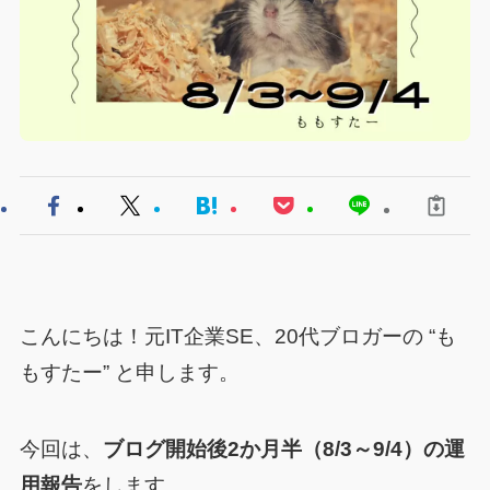
こんにちは！元IT企業SE、20代ブロガーの “も
もすたー” と申します。
今回は、
ブログ開始後2か月半（8/3～9/4）の運
用報告
をします。