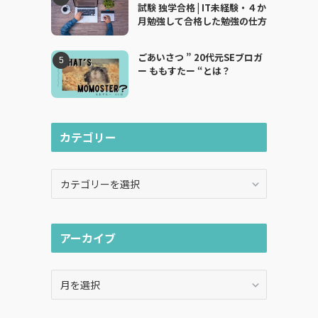
試験 独学合格 | IT未経験・４か
月勉強して合格した勉強の仕方
ごあいさつ ” 20代元SEブロガ
ー ももすたー “とは？
カテゴリー
同
カ
し
テ
ゴ
リ
アーカイブ
ー
ア
ー
カ